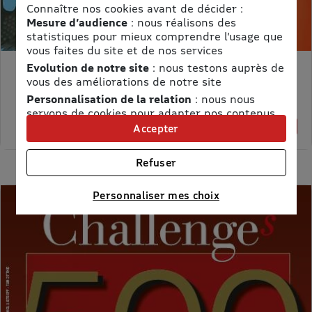
Connaître nos cookies avant de décider :
Mesure d’audience
: nous réalisons des
statistiques pour mieux comprendre l’usage que
vous faites du site et de nos services
Evolution de notre site
: nous testons auprès de
MON PETIT SCIENCE ET VIE AVEC NANO
vous des améliorations de notre site
Prix kiosque :
71,40 €
Personnalisation de la relation
: nous nous
Meilleur prix :
servons de cookies pour adapter nos contenus
58,65 €
et personnaliser nos offres
18% de remise
Accepter
Univers publicitaire
: nous utilisons avec nos
partenaires des cookies pour afficher des
Refuser
publicités personnalisées
Connaître notre politique cookies et la liste de nos
Personnaliser mes choix
partenaires