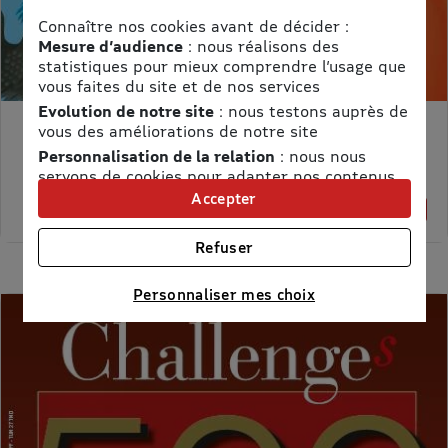
Connaître nos cookies avant de décider :
Mesure d’audience
: nous réalisons des
statistiques pour mieux comprendre l’usage que
vous faites du site et de nos services
Evolution de notre site
: nous testons auprès de
vous des améliorations de notre site
MON PETIT SCIENCE ET VIE AVEC NANO
Personnalisation de la relation
: nous nous
Prix kiosque :
71,40 €
servons de cookies pour adapter nos contenus
Meilleur prix :
et personnaliser nos offres
Accepter
58,65 €
18% de remise
Univers publicitaire
: nous utilisons avec nos
partenaires des cookies pour afficher des
Refuser
publicités personnalisées
Connaître notre politique cookies et la liste de nos
Personnaliser mes choix
partenaires