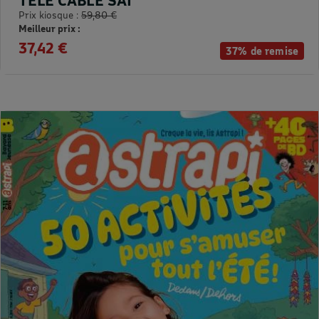
Prix kiosque :
59,80 €
Meilleur prix :
37,42 €
37% de remise