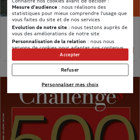
Connaître nos cookies avant de décider :
Mesure d’audience
: nous réalisons des
statistiques pour mieux comprendre l’usage que
vous faites du site et de nos services
Evolution de notre site
: nous testons auprès de
MON PETIT SCIENCE ET VIE AVEC NANO
vous des améliorations de notre site
Prix kiosque :
71,40 €
Personnalisation de la relation
: nous nous
Meilleur prix :
servons de cookies pour adapter nos contenus
58,65 €
18% de remise
et personnaliser nos offres
Accepter
Univers publicitaire
: nous utilisons avec nos
partenaires des cookies pour afficher des
Refuser
publicités personnalisées
Connaître notre politique cookies et la liste de nos
Personnaliser mes choix
partenaires