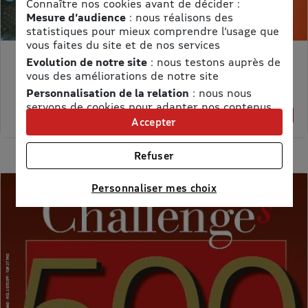
Connaître nos cookies avant de décider :
Mesure d’audience
: nous réalisons des
statistiques pour mieux comprendre l’usage que
vous faites du site et de nos services
Evolution de notre site
: nous testons auprès de
MON PETIT SCIENCE ET VIE AVEC NANO
vous des améliorations de notre site
Prix kiosque :
71,40 €
Personnalisation de la relation
: nous nous
Meilleur prix :
servons de cookies pour adapter nos contenus
58,65 €
18% de remise
et personnaliser nos offres
Accepter
Univers publicitaire
: nous utilisons avec nos
partenaires des cookies pour afficher des
Refuser
publicités personnalisées
Connaître notre politique cookies et la liste de nos
Personnaliser mes choix
partenaires