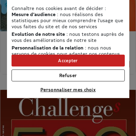
Connaître nos cookies avant de décider :
Mesure d’audience
: nous réalisons des
statistiques pour mieux comprendre l’usage que
vous faites du site et de nos services
Evolution de notre site
: nous testons auprès de
vous des améliorations de notre site
MON PETIT SCIENCE ET VIE AVEC NANO
Personnalisation de la relation
: nous nous
Prix kiosque :
71,40 €
servons de cookies pour adapter nos contenus
Meilleur prix :
et personnaliser nos offres
Accepter
58,65 €
18% de remise
Univers publicitaire
: nous utilisons avec nos
partenaires des cookies pour afficher des
Refuser
publicités personnalisées
Connaître notre politique cookies et la liste de nos
Personnaliser mes choix
partenaires