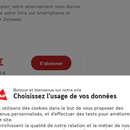
papier, votre abonnement vous donne
de votre titre sur smartphone et
on Zineway
€
S'abonner
0 €
nomie
ise
Bonjour et bienvenue sur notre site
Choisissez l'usage de vos données
 utilisons des cookies dans le but de vous proposer des
enus personnalisés, et d'effectuer des tests pour améliore
 site.
enrichissent la qualité de notre relation et le métier de nos