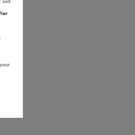
 soit
fier
x
 pour