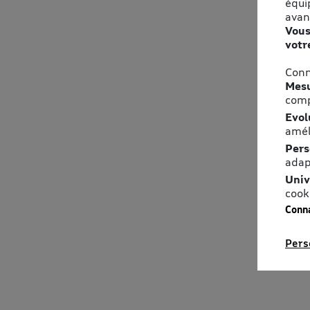
équi
avan
Vous
votr
Conn
Mesu
comp
Evol
amél
Pers
adap
Univ
cook
Conna
Pers