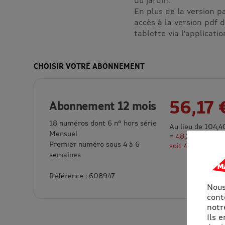
En plus de la version 
accès à la version pdf 
tablette via l'applicati
CHOISIR VOTRE ABONNEMENT
56,17 
Abonnement 12 mois
18 numéros dont 6 n° hors série
Au lieu de 104,4
Mensuel
= 48,23 € d’éco
Premier numéro sous 4 à 6
soit 46% de rem
semaines
Référence : 608947
Nous
cont
notre
Ils 