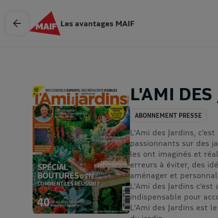
Les avantages MAIF
L'AMI DES
ABONNEMENT PRESSE
L'Ami des Jardins, c'es
passionnants sur des ja
les ont imaginés et réa
erreurs à éviter, des id
aménager et personnalis
L'Ami des Jardins c'est 
indispensable pour acc
L'Ami des Jardins est l
du jardin.