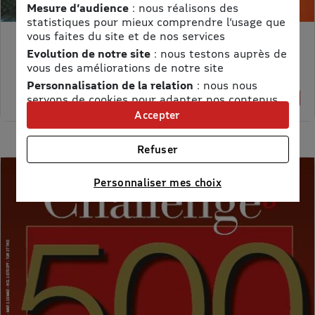
Mesure d’audience
: nous réalisons des
statistiques pour mieux comprendre l’usage que
vous faites du site et de nos services
MON PETIT SCIENCE ET VIE AVEC NANO
Evolution de notre site
: nous testons auprès de
Prix kiosque :
71,40 €
vous des améliorations de notre site
Meilleur prix :
Personnalisation de la relation
: nous nous
58,65 €
servons de cookies pour adapter nos contenus
18% de remise
et personnaliser nos offres
Accepter
Univers publicitaire
: nous utilisons avec nos
partenaires des cookies pour afficher des
Refuser
publicités personnalisées
Connaître notre politique cookies et la liste de nos
Personnaliser mes choix
partenaires