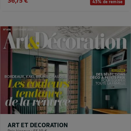
36,75 €
43% de remise
ART ET DECORATION
Prix kiosque :
55,10 €