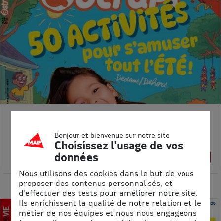
ASTRAPI
Prix kiosque :
62,40 €
Bonjour et bienvenue sur notre site
Meilleur prix :
Choisissez l'usage de vos
61,75 €
données
1% de remise
Nous utilisons des cookies dans le but de vous
proposer des contenus personnalisés, et
d'effectuer des tests pour améliorer notre site.
Ils enrichissent la qualité de notre relation et le
métier de nos équipes et nous nous engageons