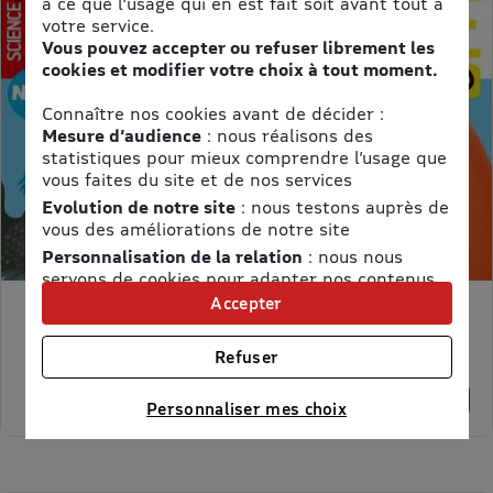
à ce que l'usage qui en est fait soit avant tout à
votre service.
Vous pouvez accepter ou refuser librement les
cookies et modifier votre choix à tout moment.
Connaître nos cookies avant de décider :
Mesure d’audience
: nous réalisons des
statistiques pour mieux comprendre l’usage que
vous faites du site et de nos services
Evolution de notre site
: nous testons auprès de
vous des améliorations de notre site
Personnalisation de la relation
: nous nous
servons de cookies pour adapter nos contenus
et personnaliser nos offres
Accepter
MON PETIT SCIENCE ET VIE AVEC NANO
Univers publicitaire
: nous utilisons avec nos
Prix kiosque :
71,40 €
partenaires des cookies pour afficher des
Refuser
Meilleur prix :
publicités personnalisées
58,65 €
Connaître notre politique cookies et la liste de nos
18% de remise
Personnaliser mes choix
partenaires