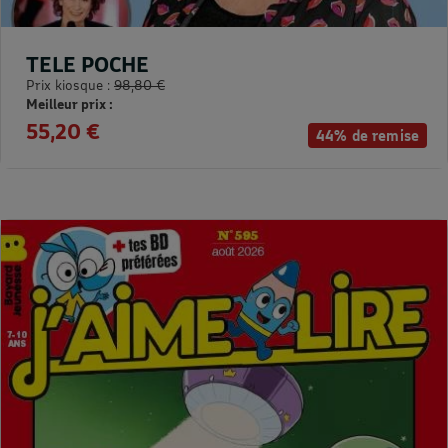
TELE POCHE
Prix kiosque :
98,80 €
Meilleur prix :
55,20 €
44% de remise