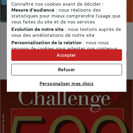
Connaître nos cookies avant de décider :
Mesure d’audience
: nous réalisons des
statistiques pour mieux comprendre l’usage que
vous faites du site et de nos services
Evolution de notre site
: nous testons auprès de
MON PETIT SCIENCE ET VIE AVEC NANO
vous des améliorations de notre site
Prix kiosque :
71,40 €
Personnalisation de la relation
: nous nous
Meilleur prix :
servons de cookies pour adapter nos contenus
58,65 €
et personnaliser nos offres
18% de remise
Accepter
Univers publicitaire
: nous utilisons avec nos
partenaires des cookies pour afficher des
Refuser
publicités personnalisées
Connaître notre politique cookies et la liste de nos
Personnaliser mes choix
partenaires