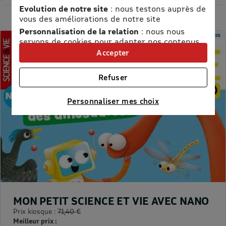
Evolution de notre site
: nous testons auprès de
vous des améliorations de notre site
Personnalisation de la relation
: nous nous
servons de cookies pour adapter nos contenus
et personnaliser nos offres
Accepter
Univers publicitaire
: nous utilisons avec nos
partenaires des cookies pour afficher des
Refuser
publicités personnalisées
Connaître notre politique cookies et la liste de nos
Personnaliser mes choix
partenaires
MON PETIT SCIENCE ET VIE AVEC NANO
Prix kiosque :
71,40 €
Meilleur prix :