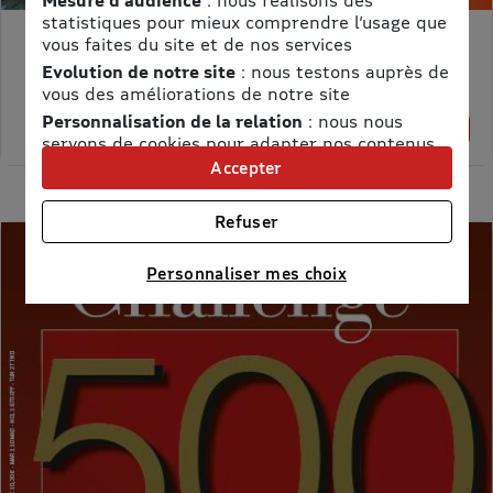
statistiques pour mieux comprendre l’usage que
vous faites du site et de nos services
MON PETIT SCIENCE ET VIE AVEC NANO
Evolution de notre site
: nous testons auprès de
Prix kiosque :
71,40 €
vous des améliorations de notre site
Meilleur prix :
Personnalisation de la relation
: nous nous
58,65 €
18% de remise
servons de cookies pour adapter nos contenus
et personnaliser nos offres
Accepter
Univers publicitaire
: nous utilisons avec nos
partenaires des cookies pour afficher des
Refuser
publicités personnalisées
Connaître notre politique cookies et la liste de nos
Personnaliser mes choix
partenaires