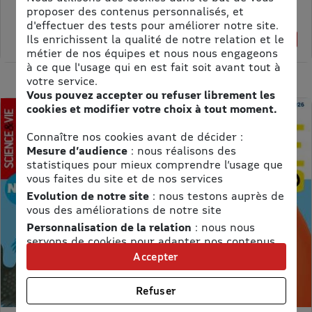
Prix kiosque :
62,40 €
proposer des contenus personnalisés, et
Meilleur prix :
d'effectuer des tests pour améliorer notre site.
61,75 €
Ils enrichissent la qualité de notre relation et le
1% de remise
métier de nos équipes et nous nous engageons
à ce que l'usage qui en est fait soit avant tout à
votre service.
Vous pouvez accepter ou refuser librement les
cookies et modifier votre choix à tout moment.
Connaître nos cookies avant de décider :
Mesure d’audience
: nous réalisons des
statistiques pour mieux comprendre l’usage que
vous faites du site et de nos services
Evolution de notre site
: nous testons auprès de
vous des améliorations de notre site
Personnalisation de la relation
: nous nous
servons de cookies pour adapter nos contenus
et personnaliser nos offres
Accepter
Univers publicitaire
: nous utilisons avec nos
partenaires des cookies pour afficher des
Refuser
publicités personnalisées