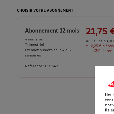
CHOISIR VOTRE ABONNEMENT
21,75 
Abonnement 12 mois
4 numéros
Au lieu de 38,00
Trimestriel
= 16,25 € d’éco
Premier numéro sous 4 à 6
soit 43% de rem
semaines
Référence : 607542
Nous
cont
notre
Ils 