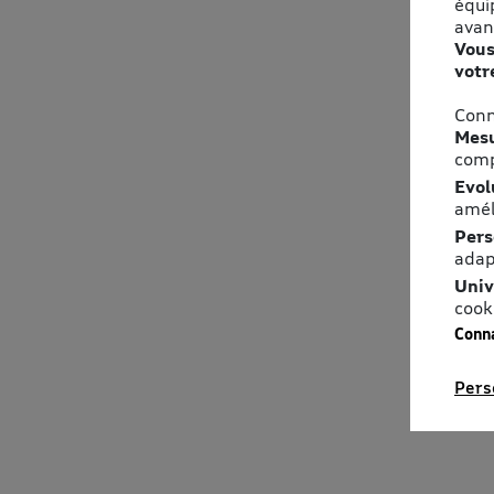
équi
avan
Vous
votr
Conn
Mesu
comp
Evol
amél
Pers
adap
Univ
cook
Conna
Pers