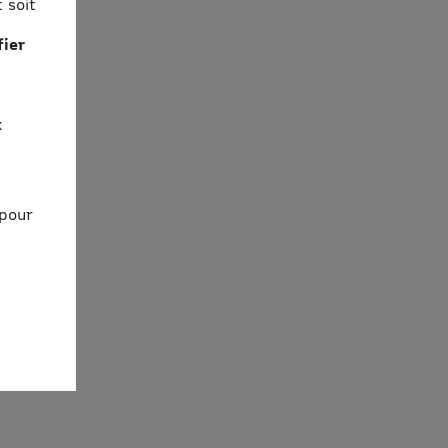
 soit
fier
x
 pour