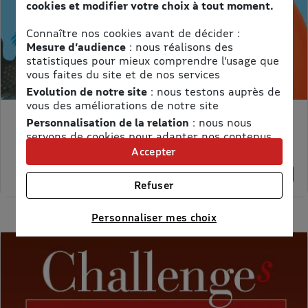
cookies et modifier votre choix à tout moment.
Connaître nos cookies avant de décider :
Mesure d’audience
: nous réalisons des
statistiques pour mieux comprendre l’usage que
vous faites du site et de nos services
Evolution de notre site
: nous testons auprès de
vous des améliorations de notre site
Personnalisation de la relation
: nous nous
MON PETIT SCIENCE ET VIE AVEC NANO
servons de cookies pour adapter nos contenus
Prix kiosque :
71,40 €
et personnaliser nos offres
Accepter
Meilleur prix :
Univers publicitaire
: nous utilisons avec nos
58,65 €
18% de remise
partenaires des cookies pour afficher des
Refuser
publicités personnalisées
Connaître notre politique cookies et la liste de nos
Personnaliser mes choix
partenaires