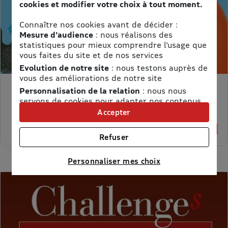
cookies et modifier votre choix à tout moment.
Connaître nos cookies avant de décider :
Mesure d’audience
: nous réalisons des
statistiques pour mieux comprendre l’usage que
vous faites du site et de nos services
Evolution de notre site
: nous testons auprès de
vous des améliorations de notre site
Personnalisation de la relation
: nous nous
MON PETIT SCIENCE ET VIE AVEC NANO
servons de cookies pour adapter nos contenus
Prix kiosque :
71,40 €
et personnaliser nos offres
Accepter
Meilleur prix :
Univers publicitaire
: nous utilisons avec nos
58,65 €
18% de remise
partenaires des cookies pour afficher des
Refuser
publicités personnalisées
Connaître notre politique cookies et la liste de nos
Personnaliser mes choix
partenaires