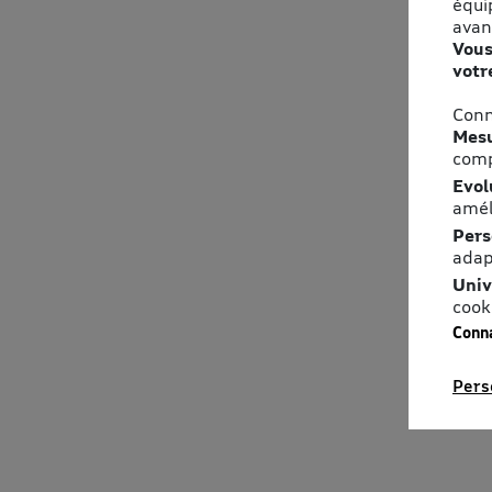
équi
avan
Vous
votr
Conn
Mesu
comp
Evol
amél
Pers
adap
Univ
cook
Conna
Pers