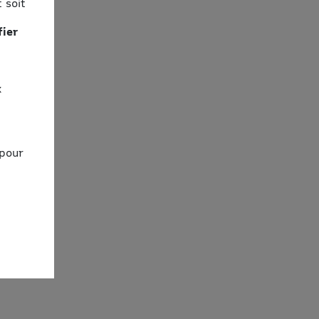
 soit
fier
x
 pour