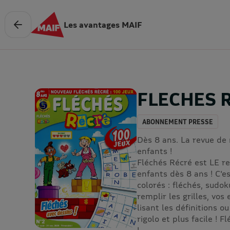
Les avantages MAIF
FLECHES 
ABONNEMENT PRESSE
Dès 8 ans. La revue de 
enfants !
Fléchés Récré est LE re
enfants dès 8 ans ! C'e
colorés : fléchés, sudok
remplir les grilles, vo
lisant les définitions o
rigolo et plus facile ! 
!