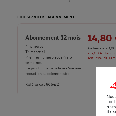
CHOISIR VOTRE ABONNEMENT
14,80 
Abonnement 12 mois
4 numéros
Au lieu de 20,80
Trimestriel
= 6,00 € d’écon
Premier numéro sous 4 à 6
soit 29% de rem
semaines
Ce produit ne bénéficie d’aucune
réduction supplémentaire.
Référence : 605472
Nous
cont
notre
Ils 