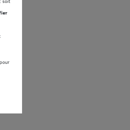
 soit
fier
x
 pour