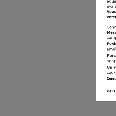
équi
avan
Vous
votr
Conn
Mesu
comp
Evol
amél
Pers
adap
Univ
cook
Conna
Pers