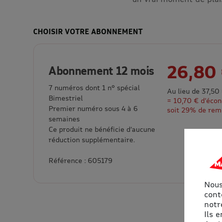
CHOISIR VOTRE ABONNEMENT
26,80
Abonnement 12 mois
7 numéros dont 1 n° spécial
Au lieu de 37,50
Bimestriel
= 10,70 € d’éco
Premier numéro sous 4 à 6
soit 29% de rem
semaines
Ce produit ne bénéficie d’aucune
réduction supplémentaire.
Référence : 605179
Nous
cont
notre
Ils 