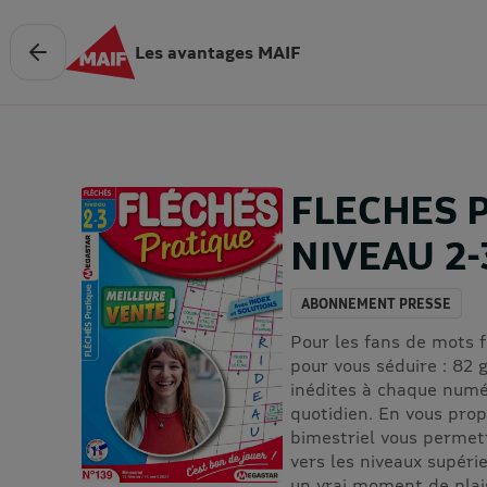
Les avantages MAIF
FLECHES 
NIVEAU 2-
ABONNEMENT PRESSE
Pour les fans de mots f
pour vous séduire : 82 g
inédites à chaque numé
quotidien. En vous propo
bimestriel vous permet
vers les niveaux supéri
un vrai moment de plais