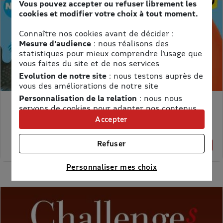
Vous pouvez accepter ou refuser librement les
cookies et modifier votre choix à tout moment.
Connaître nos cookies avant de décider :
Mesure d’audience
: nous réalisons des
statistiques pour mieux comprendre l’usage que
vous faites du site et de nos services
Evolution de notre site
: nous testons auprès de
vous des améliorations de notre site
Personnalisation de la relation
: nous nous
servons de cookies pour adapter nos contenus
MON PETIT SCIENCE ET VIE AVEC NANO
et personnaliser nos offres
Accepter
Prix kiosque :
71,40 €
Univers publicitaire
: nous utilisons avec nos
Meilleur prix :
partenaires des cookies pour afficher des
58,65 €
Refuser
18% de remise
publicités personnalisées
Connaître notre politique cookies et la liste de nos
Personnaliser mes choix
partenaires