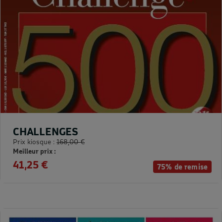
CHALLENGES
Prix kiosque :
168,00 €
Meilleur prix :
41,25 €
75% de remise