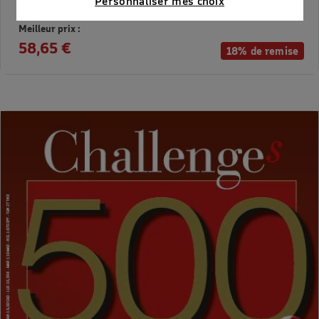
Personnaliser mes choix
partenaires
Prix kiosque :
71,40 €
Meilleur prix :
58,65 €
18% de remise