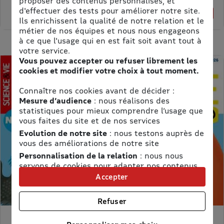
proposer des contenus personnalisés, et
61,75 €
d'effectuer des tests pour améliorer notre site.
1% de remise
Ils enrichissent la qualité de notre relation et le
métier de nos équipes et nous nous engageons
à ce que l'usage qui en est fait soit avant tout à
votre service.
Vous pouvez accepter ou refuser librement les
cookies et modifier votre choix à tout moment.
Connaître nos cookies avant de décider :
Mesure d’audience
: nous réalisons des
statistiques pour mieux comprendre l’usage que
vous faites du site et de nos services
Evolution de notre site
: nous testons auprès de
vous des améliorations de notre site
Personnalisation de la relation
: nous nous
servons de cookies pour adapter nos contenus
et personnaliser nos offres
Accepter
Univers publicitaire
: nous utilisons avec nos
partenaires des cookies pour afficher des
Refuser
publicités personnalisées
Connaître notre politique cookies et la liste de nos
MON PETIT SCIENCE ET VIE AVEC NANO