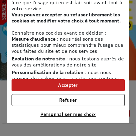
à ce que l'usage qui en est fait soit avant tout à
votre service.
Vous pouvez accepter ou refuser librement les
cookies et modifier votre choix à tout moment.
Connaître nos cookies avant de décider :
Mesure d’audience
: nous réalisons des
statistiques pour mieux comprendre l’usage que
vous faites du site et de nos services
Evolution de notre site
: nous testons auprès de
vous des améliorations de notre site
Personnalisation de la relation
: nous nous
servons de cookies pour adapter nos contenus
et personnaliser nos offres
Accepter
MON PETIT SCIENCE ET VIE AVEC NANO
Univers publicitaire
: nous utilisons avec nos
partenaires des cookies pour afficher des
Prix kiosque :
71,40 €
Refuser
publicités personnalisées
Meilleur prix :
58,65 €
Connaître notre politique cookies et la liste de nos
18% de remise
Personnaliser mes choix
partenaires