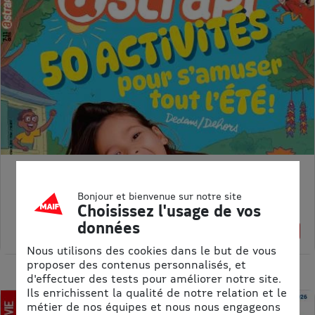
ASTRAPI
Bonjour et bienvenue sur notre site
Prix kiosque :
62,40 €
Choisissez l'usage de vos
Meilleur prix :
données
61,75 €
1% de remise
Nous utilisons des cookies dans le but de vous
proposer des contenus personnalisés, et
d'effectuer des tests pour améliorer notre site.
Ils enrichissent la qualité de notre relation et le
métier de nos équipes et nous nous engageons