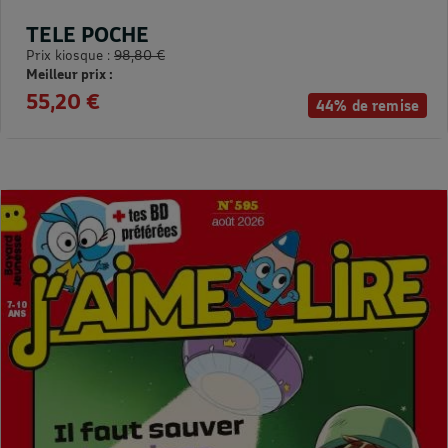
TELE POCHE
Prix kiosque :
98,80 €
Meilleur prix :
55,20 €
44% de remise