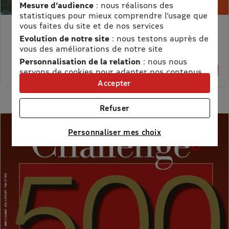
Mesure d’audience
: nous réalisons des
statistiques pour mieux comprendre l’usage que
vous faites du site et de nos services
MON PETIT SCIENCE ET VIE AVEC NANO
Evolution de notre site
: nous testons auprès de
Prix kiosque :
71,40 €
vous des améliorations de notre site
Meilleur prix :
Personnalisation de la relation
: nous nous
58,65 €
18% de remise
servons de cookies pour adapter nos contenus
et personnaliser nos offres
Accepter
Univers publicitaire
: nous utilisons avec nos
partenaires des cookies pour afficher des
Refuser
publicités personnalisées
Connaître notre politique cookies et la liste de nos
Personnaliser mes choix
partenaires