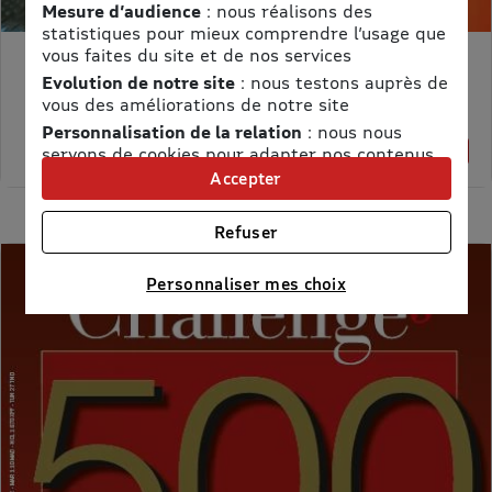
Mesure d’audience
: nous réalisons des
statistiques pour mieux comprendre l’usage que
vous faites du site et de nos services
MON PETIT SCIENCE ET VIE AVEC NANO
Evolution de notre site
: nous testons auprès de
Prix kiosque :
71,40 €
vous des améliorations de notre site
Meilleur prix :
Personnalisation de la relation
: nous nous
58,65 €
18% de remise
servons de cookies pour adapter nos contenus
et personnaliser nos offres
Accepter
Univers publicitaire
: nous utilisons avec nos
partenaires des cookies pour afficher des
Refuser
publicités personnalisées
Connaître notre politique cookies et la liste de nos
Personnaliser mes choix
partenaires