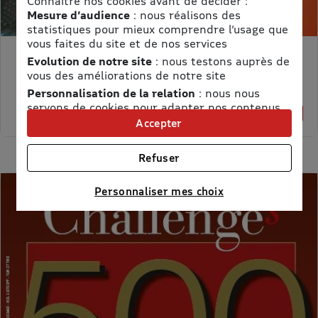
Connaître nos cookies avant de décider :
Mesure d’audience
: nous réalisons des
statistiques pour mieux comprendre l’usage que
vous faites du site et de nos services
Evolution de notre site
: nous testons auprès de
MON PETIT SCIENCE ET VIE AVEC NANO
vous des améliorations de notre site
Prix kiosque :
71,40 €
Meilleur prix :
Personnalisation de la relation
: nous nous
servons de cookies pour adapter nos contenus
58,65 €
18% de remise
et personnaliser nos offres
Accepter
Univers publicitaire
: nous utilisons avec nos
partenaires des cookies pour afficher des
Refuser
publicités personnalisées
Connaître notre politique cookies et la liste de nos
Personnaliser mes choix
partenaires