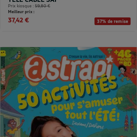
Prix kiosque :
59,80 €
Meilleur prix :
37,42 €
37% de remise