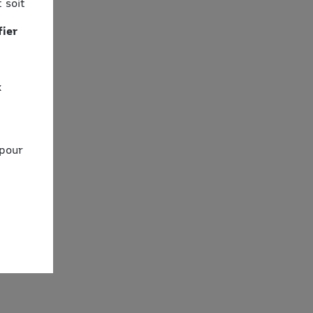
 soit
fier
x
 pour