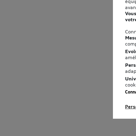
équi
avan
Vous
votr
Conn
Mesu
comp
Evol
amél
Pers
adap
Univ
cook
Conna
Pers