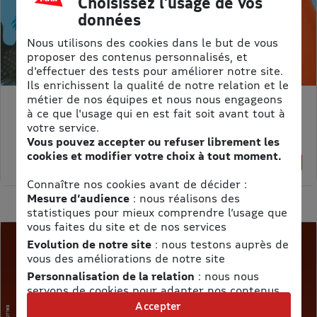
Choisissez l'usage de vos
données
Nous utilisons des cookies dans le but de vous
proposer des contenus personnalisés, et
d'effectuer des tests pour améliorer notre site.
Ils enrichissent la qualité de notre relation et le
métier de nos équipes et nous nous engageons
MON PETIT SCIENCE ET VIE AVEC NANO
à ce que l'usage qui en est fait soit avant tout à
votre service.
Prix kiosque :
71,40 €
Vous pouvez accepter ou refuser librement les
Meilleur prix :
cookies et modifier votre choix à tout moment.
58,65 €
18% de remise
Connaître nos cookies avant de décider :
Mesure d’audience
: nous réalisons des
statistiques pour mieux comprendre l’usage que
vous faites du site et de nos services
Evolution de notre site
: nous testons auprès de
vous des améliorations de notre site
Personnalisation de la relation
: nous nous
servons de cookies pour adapter nos contenus
et personnaliser nos offres
Accepter