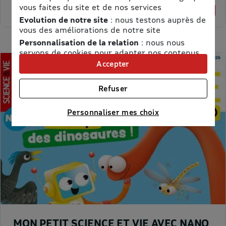
vous faites du site et de nos services
61,75 €
1% de remise
Evolution de notre site
: nous testons auprès de
vous des améliorations de notre site
Personnalisation de la relation
: nous nous
servons de cookies pour adapter nos contenus
et personnaliser nos offres
Accepter
Univers publicitaire
: nous utilisons avec nos
partenaires des cookies pour afficher des
Refuser
publicités personnalisées
Connaître notre politique cookies et la liste de nos
Personnaliser mes choix
partenaires
MON PETIT SCIENCE ET VIE AVEC NANO