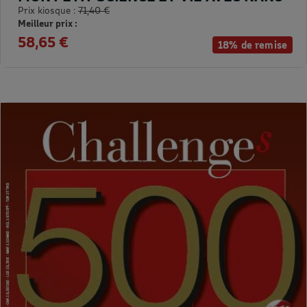
Prix kiosque :
71,40 €
Meilleur prix :
58,65 €
18% de remise