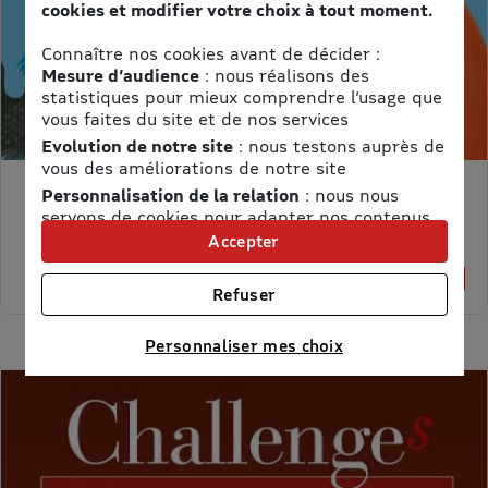
cookies et modifier votre choix à tout moment.
Connaître nos cookies avant de décider :
Mesure d’audience
: nous réalisons des
statistiques pour mieux comprendre l’usage que
vous faites du site et de nos services
Evolution de notre site
: nous testons auprès de
vous des améliorations de notre site
Personnalisation de la relation
: nous nous
MON PETIT SCIENCE ET VIE AVEC NANO
servons de cookies pour adapter nos contenus
Prix kiosque :
71,40 €
et personnaliser nos offres
Accepter
Meilleur prix :
Univers publicitaire
: nous utilisons avec nos
58,65 €
18% de remise
partenaires des cookies pour afficher des
Refuser
publicités personnalisées
Connaître notre politique cookies et la liste de nos
Personnaliser mes choix
partenaires