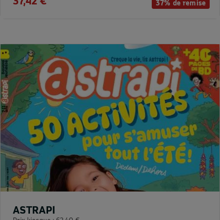
37,42 €
37% de remise
ASTRAPI
Prix kiosque :
62,40 €