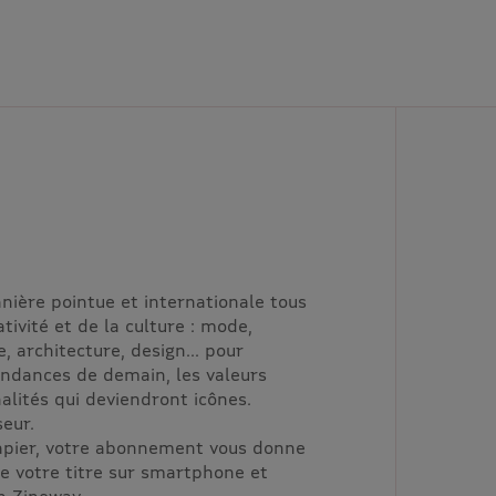
ère pointue et internationale tous
ativité et de la culture : mode,
e, architecture, design... pour
endances de demain, les valeurs
lités qui deviendront icônes.
eur.
papier, votre abonnement vous donne
de votre titre sur smartphone et
on Zineway