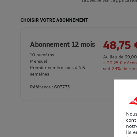
CHOISIR VOTRE ABONNEMENT
48,75 
Abonnement 12 mois
10 numéros
Au lieu de 69,00
Mensuel
= 20,25 € d’éco
Premier numéro sous 4 à 6
soit 29% de rem
semaines
Référence : 603773
Nous
cont
notre
Ils 