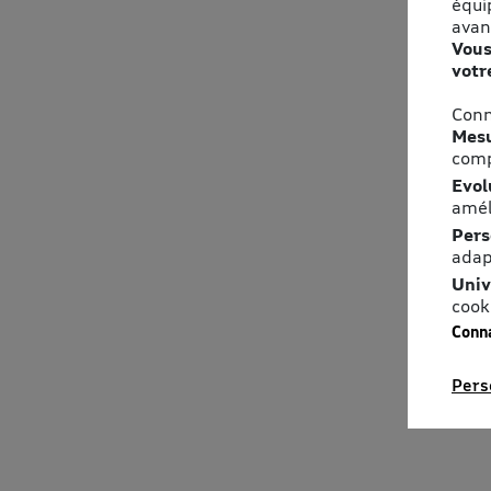
équi
avan
Vous
votr
Conn
Mesu
comp
Evol
amél
Pers
adap
Univ
cook
Conna
Pers