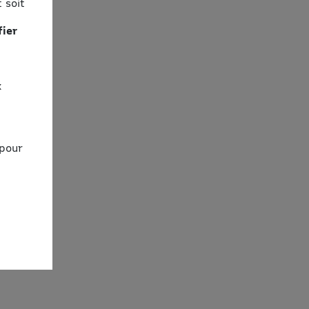
 soit
fier
x
 pour