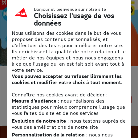
Bonjour et bienvenue sur notre site
Choisissez l'usage de vos
données
Nous utilisons des cookies dans le but de vous
proposer des contenus personnalisés, et
d'effectuer des tests pour améliorer notre site.
Ils enrichissent la qualité de notre relation et le
métier de nos équipes et nous nous engageons
à ce que l'usage qui en est fait soit avant tout à
votre service.
Vous pouvez accepter ou refuser librement les
MON PETIT SCIENCE ET VIE AVEC NANO
cookies et modifier votre choix à tout moment.
Prix kiosque :
71,40 €
Meilleur prix :
Connaître nos cookies avant de décider :
58,65 €
18% de remise
Mesure d’audience
: nous réalisons des
statistiques pour mieux comprendre l’usage que
vous faites du site et de nos services
Evolution de notre site
: nous testons auprès de
vous des améliorations de notre site
Personnalisation de la relation
: nous nous