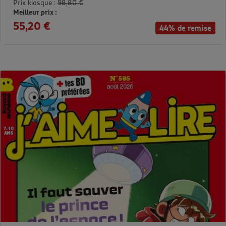
Prix kiosque :
98,80 €
Meilleur prix :
55,20 €
44% de remise