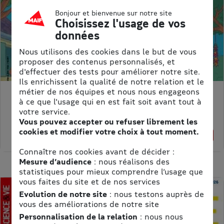
Bonjour et bienvenue sur notre site
Choisissez l'usage de vos
données
Nous utilisons des cookies dans le but de vous
proposer des contenus personnalisés, et
d'effectuer des tests pour améliorer notre site.
Ils enrichissent la qualité de notre relation et le
métier de nos équipes et nous nous engageons
ASTRAPI
à ce que l'usage qui en est fait soit avant tout à
Prix kiosque :
62,40 €
votre service.
Meilleur prix :
Vous pouvez accepter ou refuser librement les
cookies et modifier votre choix à tout moment.
61,75 €
1% de remise
Connaître nos cookies avant de décider :
Mesure d’audience
: nous réalisons des
statistiques pour mieux comprendre l’usage que
vous faites du site et de nos services
Evolution de notre site
: nous testons auprès de
vous des améliorations de notre site
Personnalisation de la relation
: nous nous