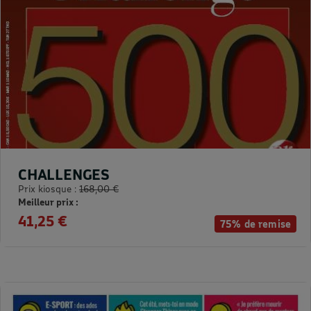
CHALLENGES
Prix kiosque :
168,00 €
Meilleur prix :
41,25 €
75% de remise