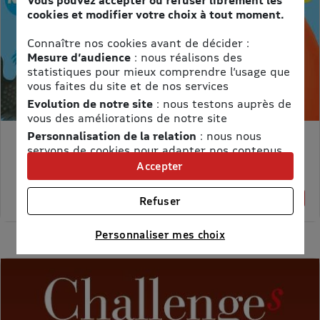
cookies et modifier votre choix à tout moment.
Connaître nos cookies avant de décider :
Mesure d’audience
: nous réalisons des
statistiques pour mieux comprendre l’usage que
vous faites du site et de nos services
Evolution de notre site
: nous testons auprès de
vous des améliorations de notre site
Personnalisation de la relation
: nous nous
MON PETIT SCIENCE ET VIE AVEC NANO
servons de cookies pour adapter nos contenus
Prix kiosque :
71,40 €
et personnaliser nos offres
Accepter
Meilleur prix :
Univers publicitaire
: nous utilisons avec nos
58,65 €
partenaires des cookies pour afficher des
18% de remise
Refuser
publicités personnalisées
Connaître notre politique cookies et la liste de nos
Personnaliser mes choix
partenaires