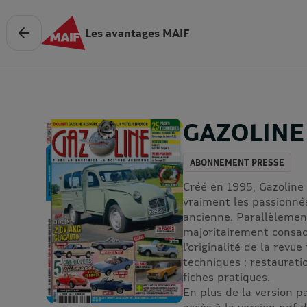
Les avantages MAIF
GAZOLINE
ABONNEMENT PRESSE
Créé en 1995, Gazoline 
vraiment les passionnés
ancienne. Parallèlement
majoritairement consac
l'originalité de la rev
techniques : restaurati
fiches pratiques.
En plus de la version 
accès à la version pdf 