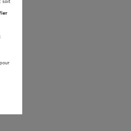
 soit
fier
x
 pour