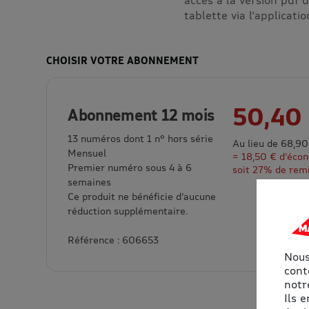
tablette via l'applicati
CHOISIR VOTRE ABONNEMENT
50,40
Abonnement 12 mois
13 numéros dont 1 n° hors série
Au lieu de 68,90
Mensuel
= 18,50 € d’éco
Premier numéro sous 4 à 6
soit 27% de rem
semaines
Ce produit ne bénéficie d’aucune
réduction supplémentaire.
Référence : 606653
Nous
cont
notre
Ils 