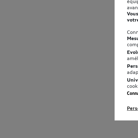
équi
avan
Vous
votr
Conn
Mesu
comp
Evol
amél
Pers
adap
Univ
cook
Conna
Pers