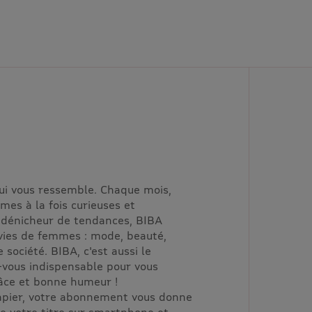
ui vous ressemble. Chaque mois,
es à la fois curieuses et
 dénicheur de tendances, BIBA
vies de femmes : mode, beauté,
e société. BIBA, c'est aussi le
-vous indispensable pour vous
grâce et bonne humeur !
papier, votre abonnement vous donne
de votre titre sur smartphone et