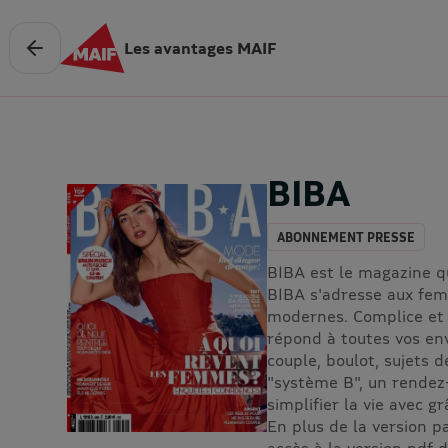
Les avantages MAIF
BIBA
ABONNEMENT PRESSE
BIBA est le magazine q
BIBA s'adresse aux femm
modernes. Complice et
répond à toutes vos en
couple, boulot, sujets d
"système B", un rendez
simplifier la vie avec 
En plus de la version 
accès à la version pdf 