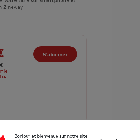
on Zineway
€
S'abonner
 €
omie
ise
Bonjour et bienvenue sur notre site