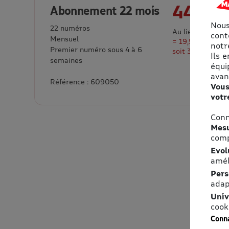
44,25 
Abonnement 22 mois
Nous
22 numéros
Au lieu de 63,80
cont
Mensuel
= 19,55 € d’éco
notre
Premier numéro sous 4 à 6
soit 31% de rem
Ils 
semaines
équi
avan
Référence : 609050
Vous
votr
Conn
Mesu
comp
Evol
amél
Pers
adap
Univ
cook
Conna