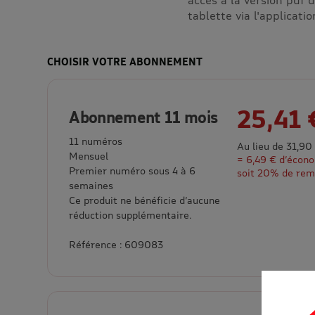
tablette via l'applicati
CHOISIR VOTRE ABONNEMENT
25,41 
Abonnement 11 mois
11 numéros
Au lieu de 31,90
Mensuel
= 6,49 € d’écon
Premier numéro sous 4 à 6
soit 20% de rem
semaines
Ce produit ne bénéficie d’aucune
réduction supplémentaire.
Référence : 609083