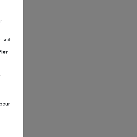
r
 soit
fier
x
 pour