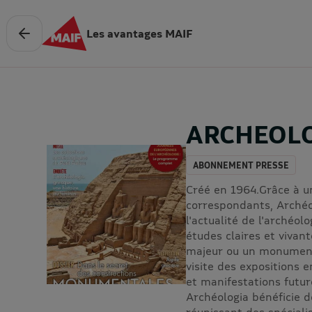
Les avantages MAIF
ARCHEOL
ABONNEMENT PRESSE
Créé en 1964.Grâce à u
correspondants, Archéo
l'actualité de l'archéol
études claires et vivante
majeur ou un monument 
visite des expositions e
et manifestations futur
Archéologia bénéficie d
réunissant des spéciali