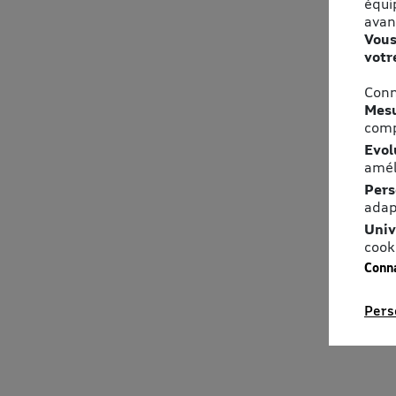
équi
avan
Vous
votr
Conn
Mesu
comp
Evol
amél
Pers
adap
Univ
cook
Conna
Pers