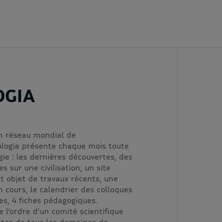
OGIA
n réseau mondial de
logia présente chaque mois toute
ogie : les dernières découvertes, des
s sur une civilisation, un site
objet de travaux récents, une
n cours, le calendrier des colloques
es, 4 fiches pédagogiques.
e l'ordre d'un comité scientifique
stes de tous les domaines de