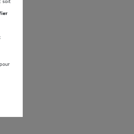
 soit
fier
x
 pour