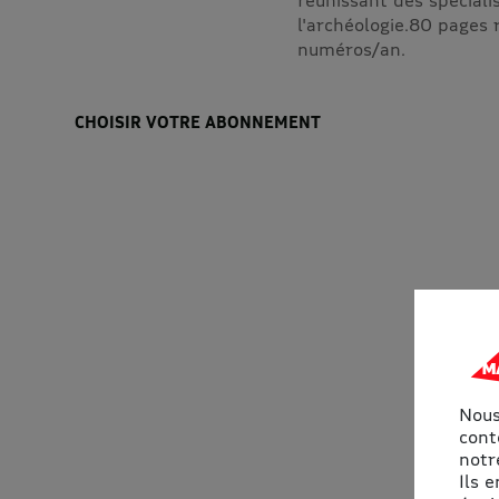
l'archéologie.80 pages 
numéros/an.
CHOISIR VOTRE ABONNEMENT
Nous
cont
notre
Ils 