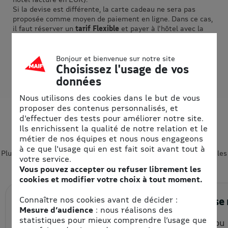
Si la devise est différente, la carte cadeau ne sera pas
proposée comme moyen de paiement en ligne. Dans ce cas,
il faut réserver un
tarif Flexible
et payer à l'hôtel avec la
carte cadeau.
Bonjour et bienvenue sur notre site
Choisissez l'usage de vos
données
Nous utilisons des cookies dans le but de vous
eBons d’achats : pour faire des
proposer des contenus personnalisés, et
d'effectuer des tests pour améliorer notre site.
économies, facilement et au
Ils enrichissent la qualité de notre relation et le
quotidien
métier de nos équipes et nous nous engageons
à ce que l'usage qui en est fait soit avant tout à
Plus de cent grandes marques & jusqu’à - 15%, cumulables avec les
votre service.
promotions : comment ça marche ?
Vous pouvez accepter ou refuser librement les
cookies et modifier votre choix à tout moment.
Connaître nos cookies avant de décider :
1. J’achète en ligne
2. J’utili
Mesure d’audience
: nous réalisons des
statistiques pour mieux comprendre l’usage que
Je choisis la quantité et le
En ligne ou