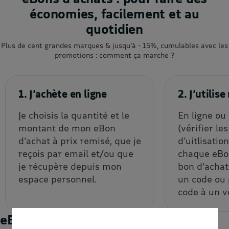
économies, facilement et au
quotidien
Plus de cent grandes marques & jusqu’à - 15%, cumulables avec les
promotions : comment ça marche ?
1. J’achète en ligne
2. J’utili
Je choisis la quantité et le
En ligne ou
montant de mon eBon
(vérifier le
d’achat à prix remisé, que je
d'uitlisatio
reçois par email et/ou que
chaque eBon
je récupère depuis mon
bon d’achat
espace personnel.
un code ou
code à un v
eBons d'achats : les enseignes du