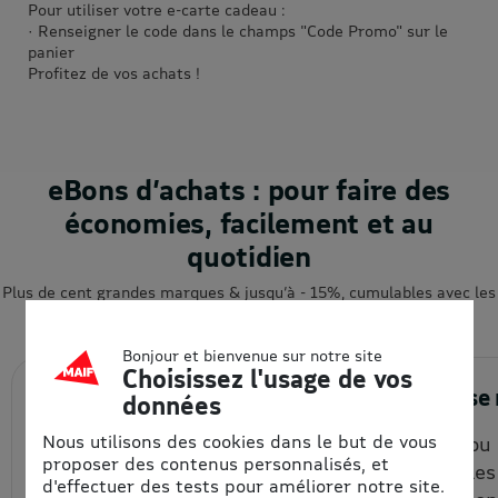
Pour utiliser votre e-carte cadeau :
· Renseigner le code dans le champs "Code Promo" sur le
panier
Profitez de vos achats !
eBons d’achats : pour faire des
économies, facilement et au
quotidien
Plus de cent grandes marques & jusqu’à - 15%, cumulables avec les
promotions : comment ça marche ?
Bonjour et bienvenue sur notre site
Choisissez l'usage de vos
1. J’achète en ligne
2. J’utili
données
Nous utilisons des cookies dans le but de vous
Je choisis la quantité et le
En ligne ou
proposer des contenus personnalisés, et
montant de mon eBon
(vérifier le
d'effectuer des tests pour améliorer notre site.