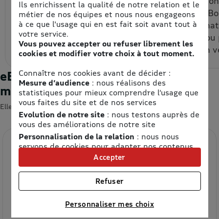
d’achat à prix remisé, que je
d'uitlisatio
Ils enrichissent la qualité de notre relation et le
reçois par email et/ou que
chaque eBon
métier de nos équipes et nous nous engageons
à ce que l'usage qui en est fait soit avant tout à
je récupère depuis mon
bon d’achat
votre service.
espace personnel.
un code ou
Vous pouvez accepter ou refuser librement les
code à un v
cookies et modifier votre choix à tout moment.
Connaître nos cookies avant de décider :
eBons d'achats : les enseignes du
Mesure d’audience
: nous réalisons des
moment
statistiques pour mieux comprendre l’usage que
vous faites du site et de nos services
Elles devraient vous intéresser 😍
Evolution de notre site
: nous testons auprès de
vous des améliorations de notre site
Personnalisation de la relation
: nous nous
servons de cookies pour adapter nos contenus
et personnaliser nos offres
Accepter
Univers publicitaire
: nous utilisons avec nos
partenaires des cookies pour afficher des
Refuser
publicités personnalisées
Connaître notre politique cookies et la liste de nos
Personnaliser mes choix
partenaires
Etam