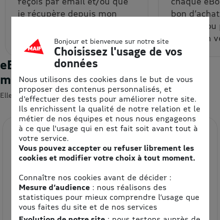
reçois par email et/ou que
chaque eBon
je récupère depuis mon
bon d’achat
espace personnel.
un code ou
code à un v
Bonjour et bienvenue sur notre site
Choisissez l'usage de vos
données
eBons d'achats : les enseignes du
moment
Nous utilisons des cookies dans le but de vous
proposer des contenus personnalisés, et
Elles devraient vous intéresser 😍
d'effectuer des tests pour améliorer notre site.
Ils enrichissent la qualité de notre relation et le
métier de nos équipes et nous nous engageons
à ce que l'usage qui en est fait soit avant tout à
votre service.
Vous pouvez accepter ou refuser librement les
cookies et modifier votre choix à tout moment.
Connaître nos cookies avant de décider :
Mesure d’audience
: nous réalisons des
statistiques pour mieux comprendre l’usage que
Etam
vous faites du site et de nos services
8.5% de remise
Evolution de notre site
: nous testons auprès de