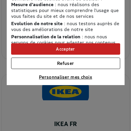
Mesure d’audience
: nous réalisons des
statistiques pour mieux comprendre l’usage que
vous faites du site et de nos services
Evolution de notre site
: nous testons auprès de
vous des améliorations de notre site
Etam
Personnalisation de la relation
: nous nous
servons de cookies pour adapter nos contenus
8.5% de remise
et personnaliser nos offres
Accepter
Univers publicitaire
: nous utilisons avec nos
partenaires des cookies pour afficher des
Refuser
publicités personnalisées
Connaître notre politique cookies et la liste de nos
Personnaliser mes choix
partenaires
IKEA FR