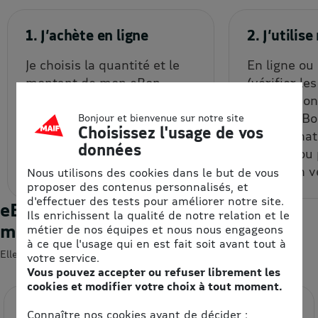
1. J’achète en ligne
2. J’utili
Je choisis la quantité et le
En ligne ou
montant de mon eBon
(vérifier le
d’achat à prix remisé, que je
d'uitlisatio
reçois par email et/ou que
chaque eBon
Bonjour et bienvenue sur notre site
Choisissez l'usage de vos
je récupère depuis mon
bon d’achat
données
espace personnel.
un code ou
code à un v
Nous utilisons des cookies dans le but de vous
proposer des contenus personnalisés, et
d'effectuer des tests pour améliorer notre site.
eBons d'achats : les enseignes du
Ils enrichissent la qualité de notre relation et le
moment
métier de nos équipes et nous nous engageons
à ce que l'usage qui en est fait soit avant tout à
Elles devraient vous intéresser 😍
votre service.
Vous pouvez accepter ou refuser librement les
cookies et modifier votre choix à tout moment.
Connaître nos cookies avant de décider :