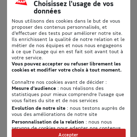
Choisissez l'usage de vos
données
Nous utilisons des cookies dans le but de vous
proposer des contenus personnalisés, et
d'effectuer des tests pour améliorer notre site.
Ils enrichissent la qualité de notre relation et le
métier de nos équipes et nous nous engageons
à ce que l'usage qui en est fait soit avant tout à
votre service.
Informations pratiques
Vous pouvez accepter ou refuser librement les
cookies et modifier votre choix à tout moment.
Téléphone
Connaître nos cookies avant de décider :
01 44 05 72 72
Mesure d’audience
: nous réalisons des
Adresse
statistiques pour mieux comprendre l’usage que
vous faites du site et de nos services
Musée de l'Homme
Evolution de notre site
: nous testons auprès de
17 Place du Trocadéro
vous des améliorations de notre site
75016 Paris
Personnalisation de la relation
: nous nous
servons de cookies pour adapter nos contenus
Horaires
et personnaliser nos offres
Accepter