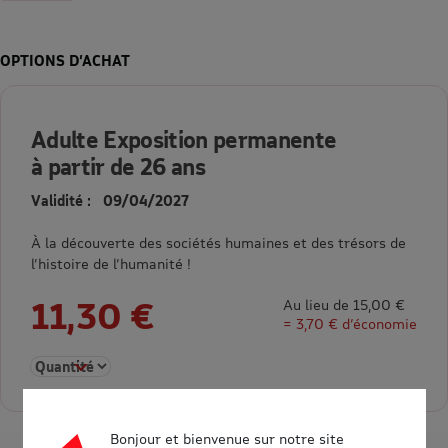
OPTIONS D’ACHAT
Adulte Exposition permanente
à partir de 26 ans
Validité : 09/04/2027
À la découverte des sociétés humaines et des trésors de
l’histoire de l’humanité !
11,30 €
Au lieu de 15,00 €
= 3,70 € d’économie
Sélectionner la quantité pour Adulte Exposition permanente à 
Bonjour et bienvenue sur notre site