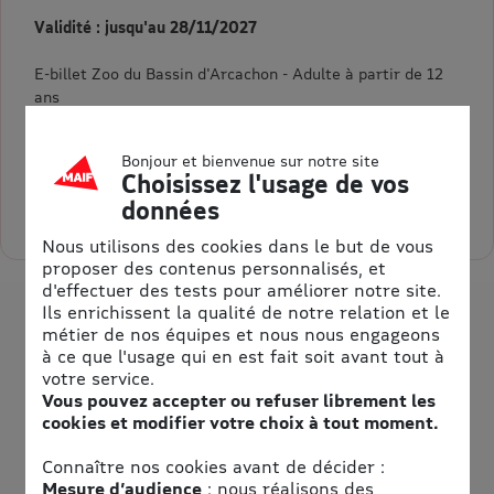
Validité : jusqu'au 28/11/2027
E-billet Zoo du Bassin d'Arcachon - Adulte à partir de 12
ans
27,90 €
Au lieu de 31,90 €
Bonjour et bienvenue sur notre site
= 4,00 € d’économie
Choisissez l'usage de vos
données
Sélectionner la quantité pour Zoo du Bassin d'Arcachon Adulte
Nous utilisons des cookies dans le but de vous
proposer des contenus personnalisés, et
d'effectuer des tests pour améliorer notre site.
Ils enrichissent la qualité de notre relation et le
métier de nos équipes et nous nous engageons
à ce que l'usage qui en est fait soit avant tout à
votre service.
Vous pouvez accepter ou refuser librement les
cookies et modifier votre choix à tout moment.
Connaître nos cookies avant de décider :
Mesure d’audience
: nous réalisons des